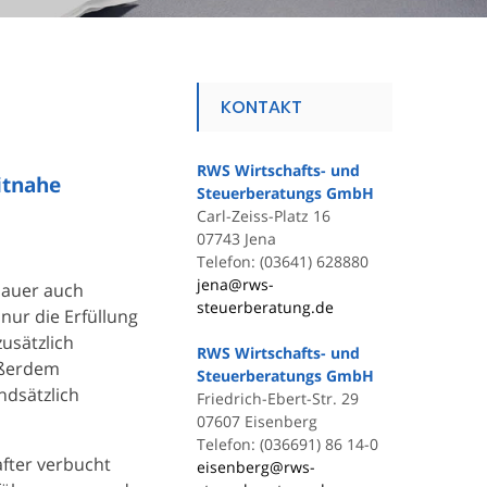
KONTAKT
RWS Wirtschafts- und
itnahe
Steuerberatungs GmbH
Carl-Zeiss-Platz 16
07743 Jena
Telefon: (03641) 628880
jena@rws-
dauer auch
steuerberatung.de
nur die Erfüllung
usätzlich
RWS Wirtschafts- und
ußerdem
Steuerberatungs GmbH
ndsätzlich
Friedrich-Ebert-Str. 29
07607 Eisenberg
Telefon: (036691) 86 14-0
after verbucht
eisenberg@rws-