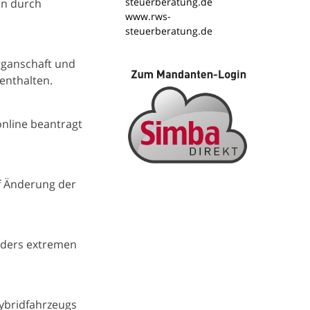
steuerberatung.de
on durch
www.rws-
steuerberatung.de
rganschaft und
enthalten.
online beantragt
f Änderung der
onders extremen
ybridfahrzeugs